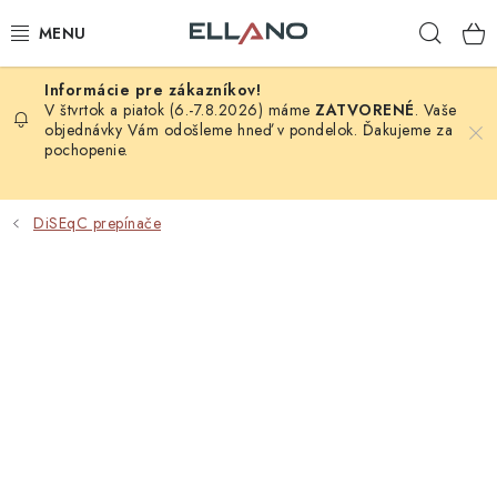
Prejsť
Hľad
na
obsah
NOVINKY
V štvrtok a piatok (6.-7.8.2026) máme
ZATVORENÉ
. Vaše
objednávky Vám odošleme hneď v pondelok. Ďakujeme za
pochopenie.
PRÍJEM TV
ELEKTRO
DiSEqC prepínače
ZÁHRADA
AUTO - MOTO - CYKLO
ROZBALENÝ TOVAR
VÝPREDAJ