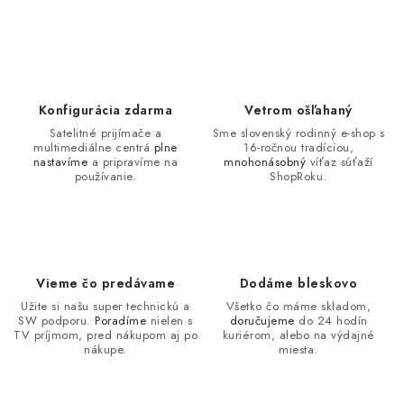
Konfigurácia zdarma
Vetrom ošľahaný
Satelitné prijímače a
Sme slovenský rodinný e-shop s
multimediálne centrá
plne
16-ročnou tradíciou,
nastavíme
a pripravíme na
mnohonásobný
víťaz súťaží
používanie.
ShopRoku.
Vieme čo predávame
Dodáme bleskovo
Užite si našu super technickú a
Všetko čo máme skladom,
SW podporu.
Poradíme
nielen s
doručujeme
do 24 hodín
TV príjmom, pred nákupom aj po
kuriérom, alebo na výdajné
nákupe.
miesta.