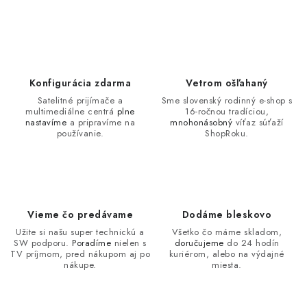
Konfigurácia zdarma
Vetrom ošľahaný
Satelitné prijímače a
Sme slovenský rodinný e-shop s
multimediálne centrá
plne
16-ročnou tradíciou,
nastavíme
a pripravíme na
mnohonásobný
víťaz súťaží
používanie.
ShopRoku.
Vieme čo predávame
Dodáme bleskovo
Užite si našu super technickú a
Všetko čo máme skladom,
SW podporu.
Poradíme
nielen s
doručujeme
do 24 hodín
TV príjmom, pred nákupom aj po
kuriérom, alebo na výdajné
nákupe.
miesta.