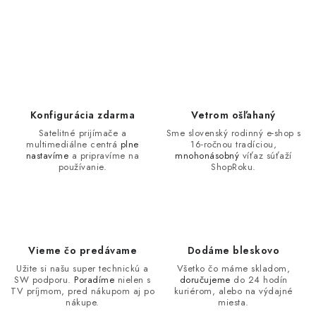
Konfigurácia zdarma
Vetrom ošľahaný
Satelitné prijímače a
Sme slovenský rodinný e-shop s
multimediálne centrá
plne
16-ročnou tradíciou,
nastavíme
a pripravíme na
mnohonásobný
víťaz súťaží
používanie.
ShopRoku.
Vieme čo predávame
Dodáme bleskovo
Užite si našu super technickú a
Všetko čo máme skladom,
SW podporu.
Poradíme
nielen s
doručujeme
do 24 hodín
TV príjmom, pred nákupom aj po
kuriérom, alebo na výdajné
nákupe.
miesta.