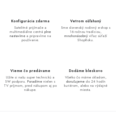
Konfigurácia zdarma
Vetrom ošľahaný
Satelitné prijímače a
Sme slovenský rodinný e-shop s
multimediálne centrá
plne
16-ročnou tradíciou,
nastavíme
a pripravíme na
mnohonásobný
víťaz súťaží
používanie.
ShopRoku.
Vieme čo predávame
Dodáme bleskovo
Užite si našu super technickú a
Všetko čo máme skladom,
SW podporu.
Poradíme
nielen s
doručujeme
do 24 hodín
TV príjmom, pred nákupom aj po
kuriérom, alebo na výdajné
nákupe.
miesta.