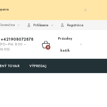
penie.
lovenčina
Prihlásenie
Registrácia
Prázdny
+421908072878
(PO–PIA: 8:00 –
NÁKUPNÝ
16:00)
košík
KOŠÍK
ENÝ TOVAR
VÝPREDAJ