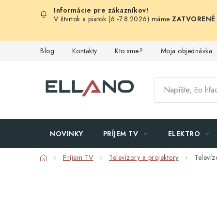
Prejsť
na
V štvrtok a piatok (6.-7.8.2026) máme
ZATVORENÉ
obsah
Blog
Kontakty
Kto sme?
Moja objednávka
NOVINKY
PRÍJEM TV
ELEKTRO
Domov
Príjem TV
Televízory a projektory
Televíz