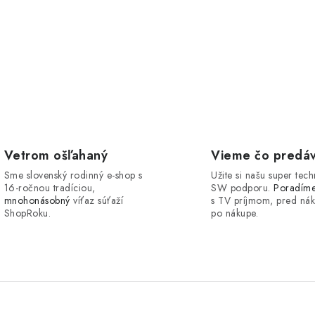
Vetrom ošľahaný
Vieme čo predá
Sme slovenský rodinný e-shop s
Užite si našu super tech
16-ročnou tradíciou,
SW podporu.
Poradím
mnohonásobný
víťaz súťaží
s TV príjmom, pred ná
ShopRoku.
po nákupe.