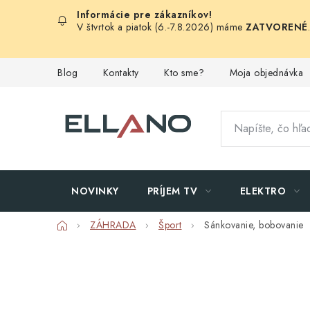
Prejsť
na
V štvrtok a piatok (6.-7.8.2026) máme
ZATVORENÉ
obsah
Blog
Kontakty
Kto sme?
Moja objednávka
NOVINKY
PRÍJEM TV
ELEKTRO
Domov
ZÁHRADA
Šport
Sánkovanie, bobovanie