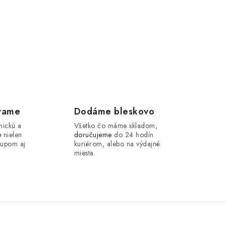
vame
Dodáme bleskovo
nickú a
Všetko čo máme skladom,
e
nielen
doručujeme
do 24 hodín
kupom aj
kuriérom, alebo na výdajné
miesta.