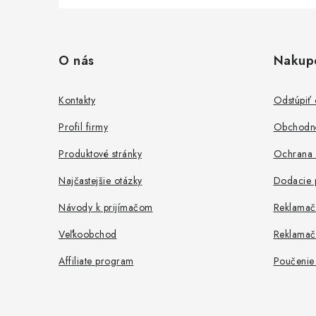
Z
á
O nás
Nakup
p
ä
Kontakty
Odstúpiť
t
Profil firmy
Obchodn
i
Produktové stránky
Ochrana 
e
Najčastejšie otázky
Dodacie 
Návody k prijímačom
Reklamač
Veľkoobchod
Reklamač
Affiliate program
Poučenie 