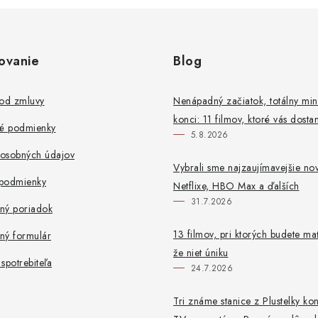
ovanie
Blog
 od zmluvy
Nenápadný začiatok, totálny mi
konci: 11 filmov, ktoré vás dosta
é podmienky
5.8.2026
osobných údajov
Vybrali sme najzaujímavejšie no
podmienky
Netflixe, HBO Max a ďalších
31.7.2026
ný poriadok
13 filmov, pri ktorých budete mať
ný formulár
že niet úniku
spotrebiteľa
24.7.2026
Tri známe stanice z Plustelky ko