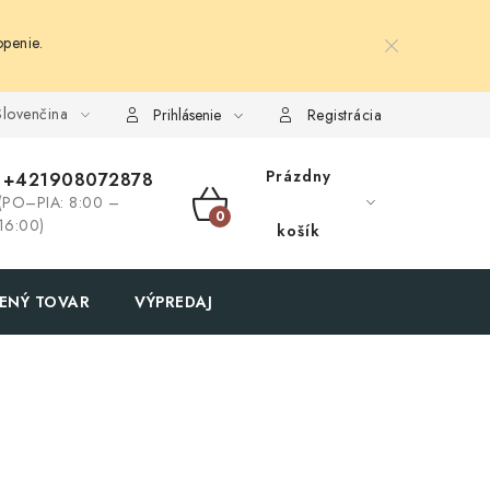
penie.
lovenčina
Prihlásenie
Registrácia
Prázdny
+421908072878
(PO–PIA: 8:00 –
NÁKUPNÝ
16:00)
košík
KOŠÍK
ENÝ TOVAR
VÝPREDAJ