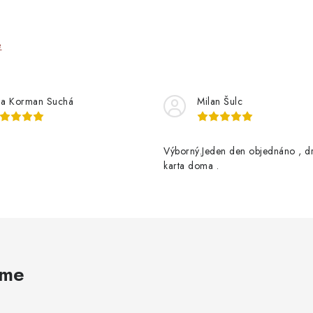
e
na Korman Suchá
Milan Šulc
Výborný.Jeden den objednáno , d
karta doma .
ame