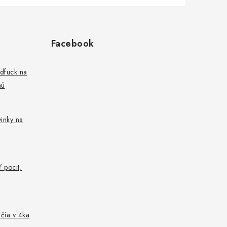
Facebook
ndfuck na
nú
vinky na
 pocit,
nčia v 4ka