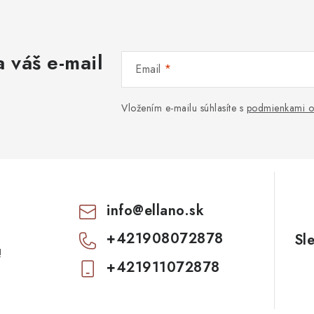
 váš e-mail
Email
Vložením e-mailu súhlasíte s
podmienkami o
info
@
ellano.sk
+421908072878
!
+421911072878