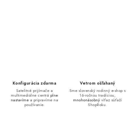
Konfigurácia zdarma
Vetrom ošľahaný
Satelitné prijímače a
Sme slovenský rodinný e-shop s
multimediálne centrá
plne
16-ročnou tradíciou,
nastavíme
a pripravíme na
mnohonásobný
víťaz súťaží
používanie.
ShopRoku.