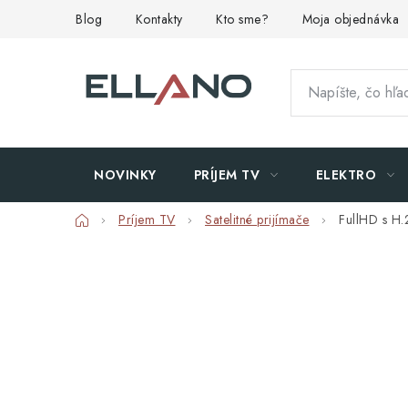
Prejsť
Blog
Kontakty
Kto sme?
Moja objednávka
na
obsah
NOVINKY
PRÍJEM TV
ELEKTRO
Domov
Príjem TV
Satelitné prijímače
FullHD s H