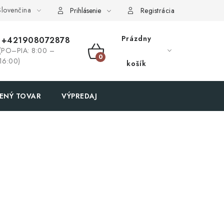
lovenčina
Prihlásenie
Registrácia
Prázdny
+421908072878
(PO–PIA: 8:00 –
NÁKUPNÝ
16:00)
košík
KOŠÍK
ENÝ TOVAR
VÝPREDAJ