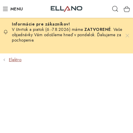
Prejsť
Hľad
na
obsah
NOVINKY
V štvrtok a piatok (6.-7.8.2026) máme
ZATVORENÉ
. Vaše
objednávky Vám odošleme hneď v pondelok. Ďakujeme za
pochopenie.
PRÍJEM TV
ELEKTRO
Elektro
ZÁHRADA
AUTO - MOTO - CYKLO
ROZBALENÝ TOVAR
VÝPREDAJ