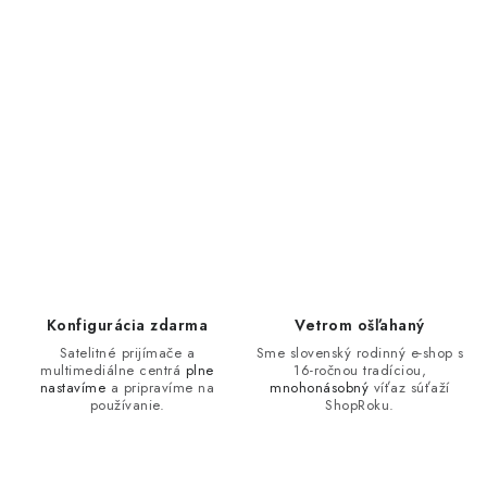
Konfigurácia zdarma
Vetrom ošľahaný
Satelitné prijímače a
Sme slovenský rodinný e-shop s
multimediálne centrá
plne
16-ročnou tradíciou,
nastavíme
a pripravíme na
mnohonásobný
víťaz súťaží
používanie.
ShopRoku.