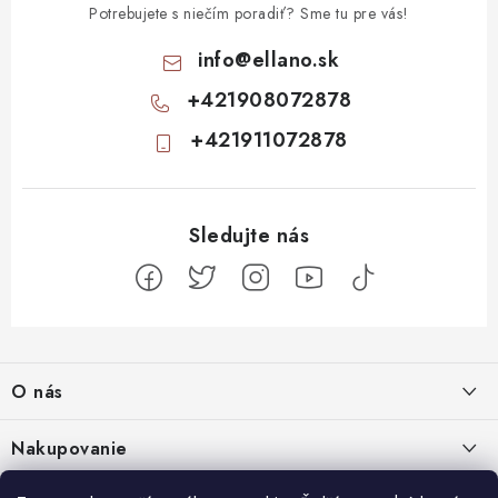
Potrebujete s niečím poradiť? Sme tu pre vás!
info
@
ellano.sk
+421908072878
+421911072878
Z
á
O nás
p
ä
Kontakty
Nakupovanie
t
Profil firmy
i
Odstúpiť od zmluvy