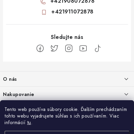
+421908072878
+421911072878
Z
á
O nás
p
ä
Kontakty
Nakupovanie
t
Profil firmy
i
Odstúpiť od zmluvy
Tento web používa súbory cookie. Ďalším prechádzaním
Blog
e
Produktové stránky
tohto webu vyjadrujete súhlas s ich používaním. Viac
Obchodné podmienky
Nenápadný začiatok, totálny mindfuck na konci: 11 filmov, ktoré vás
informácií
tu
.
Facebook
Najčastejšie otázky
Ochrana osobných údajov
dostanú