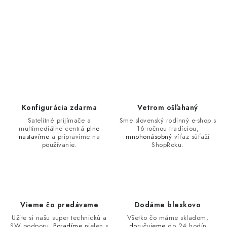
Konfigurácia zdarma
Vetrom ošľahaný
Satelitné prijímače a
Sme slovenský rodinný e-shop s
multimediálne centrá
plne
16-ročnou tradíciou,
nastavíme
a pripravíme na
mnohonásobný
víťaz súťaží
používanie.
ShopRoku.
Vieme čo predávame
Dodáme bleskovo
Užite si našu super technickú a
Všetko čo máme skladom,
SW podporu.
Poradíme
nielen s
doručujeme
do 24 hodín