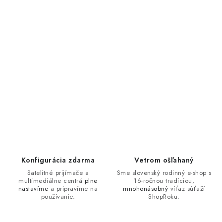
Konfigurácia zdarma
Vetrom ošľahaný
Satelitné prijímače a
Sme slovenský rodinný e-shop s
multimediálne centrá
plne
16-ročnou tradíciou,
nastavíme
a pripravíme na
mnohonásobný
víťaz súťaží
používanie.
ShopRoku.