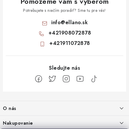
Pomôžeme vám s výberom
Potrebujete s niečím poradiť? Sme tu pre vás!
info
@
ellano.sk
+421908072878
+421911072878
Z
á
O nás
p
ä
Kontakty
Nakupovanie
t