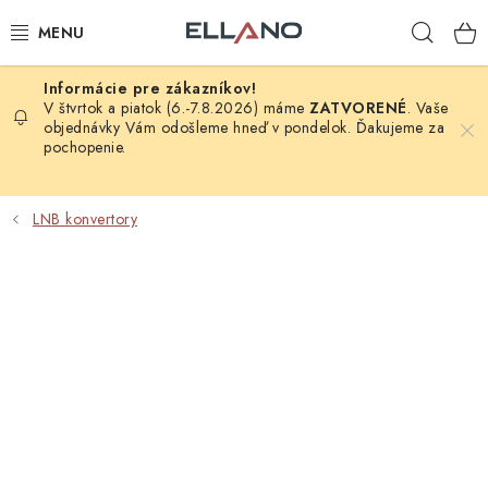
Prejsť
Hľad
na
obsah
NOVINKY
V štvrtok a piatok (6.-7.8.2026) máme
ZATVORENÉ
. Vaše
objednávky Vám odošleme hneď v pondelok. Ďakujeme za
pochopenie.
PRÍJEM TV
ELEKTRO
LNB konvertory
ZÁHRADA
AUTO - MOTO - CYKLO
ROZBALENÝ TOVAR
VÝPREDAJ