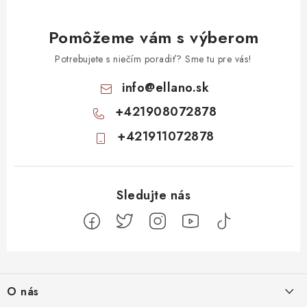
Pomôžeme vám s výberom
Potrebujete s niečím poradiť? Sme tu pre vás!
info
@
ellano.sk
+421908072878
+421911072878
Z
á
O nás
p