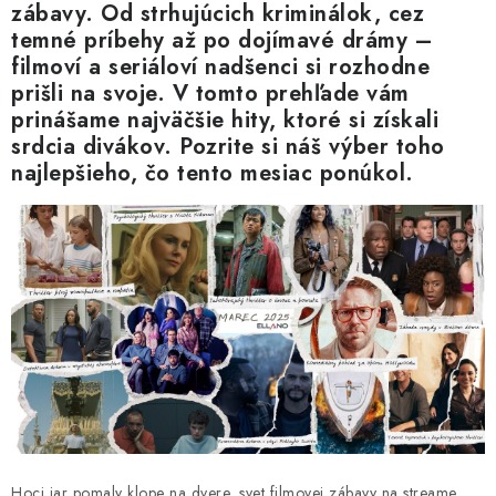
Blog
Kontakty
Kto sme?
Moja objednávka
zábavy. Od strhujúcich kriminálok, cez
temné príbehy až po dojímavé drámy –
filmoví a seriáloví nadšenci si rozhodne
prišli na svoje. V tomto prehľade vám
prinášame najväčšie hity, ktoré si získali
srdcia divákov. Pozrite si náš výber toho
najlepšieho, čo tento mesiac ponúkol.
Hoci jar pomaly klope na dvere, svet filmovej zábavy na streame