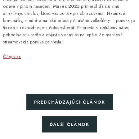
ostáva v plnom nasadení.
Marec 2025
priniesol ďalšiu vlnu
atraktívnych titulov, ktoré vás udržia pri obrazovkách. Napínavé
kriminálky, silné dramatické príbehy či akčné veľkofilmy – ponuka je
široká a rozhodne je z čoho vyberať. Pripravte si obľúbený nápoj,
pohodlne sa usaďte a objavte s nami to najlepšie, čo marcová
streamovacia ponuka priniesla!
Čítaj viac
PREDCHÁDZAJÚCI ČLÁNOK
ĎALŠÍ ČLÁNOK