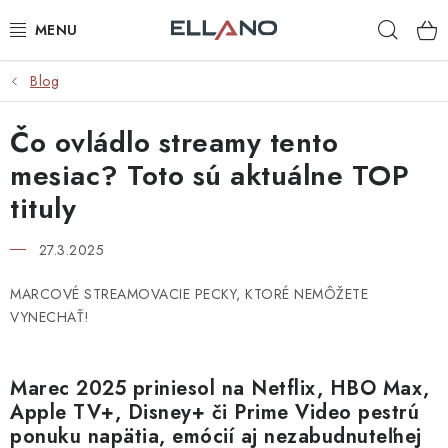
Prejsť
Hľad
na
obsah
Blog
NOVINKY
Čo ovládlo streamy tento
PRÍJEM TV
mesiac? Toto sú aktuálne TOP
ELEKTRO
tituly
ZÁHRADA
27.3.2025
AUTO - MOTO - CYKLO
MARCOVÉ STREAMOVACIE PECKY, KTORÉ NEMÔŽETE
VYNECHAŤ!
ROZBALENÝ TOVAR
Marec 2025 priniesol na Netflix, HBO Max,
VÝPREDAJ
Apple TV+, Disney+ či Prime Video pestrú
ponuku napätia, emócií aj nezabudnuteľnej