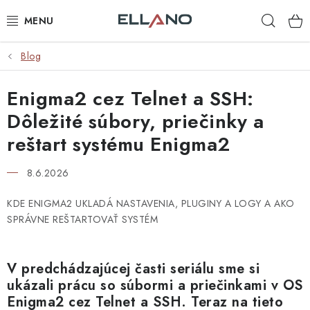
Prejsť
Hľad
na
obsah
Blog
NOVINKY
Enigma2 cez Telnet a SSH:
PRÍJEM TV
Dôležité súbory, priečinky a
ELEKTRO
reštart systému Enigma2
ZÁHRADA
8.6.2026
AUTO - MOTO - CYKLO
KDE ENIGMA2 UKLADÁ NASTAVENIA, PLUGINY A LOGY A AKO
SPRÁVNE REŠTARTOVAŤ SYSTÉM
ROZBALENÝ TOVAR
V
predchádzajúcej časti seriálu
sme si
VÝPREDAJ
ukázali prácu so súbormi a priečinkami v OS
Enigma2 cez Telnet a SSH. Teraz na tieto