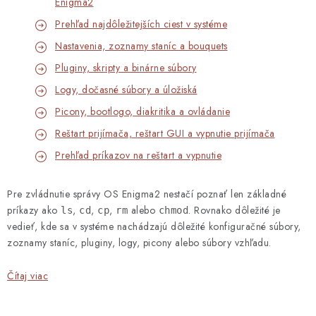
Enigma2
Prehľad najdôležitejších ciest v systéme
Nastavenia, zoznamy staníc a bouquets
Pluginy, skripty a binárne súbory
Logy, dočasné súbory a úložiská
Picony, bootlogo, diakritika a ovládanie
Reštart prijímača, reštart GUI a vypnutie prijímača
Prehľad príkazov na reštart a vypnutie
Pre zvládnutie správy OS Enigma2 nestačí poznať len základné
príkazy ako
,
,
,
alebo
. Rovnako dôležité je
ls
cd
cp
rm
chmod
vedieť, kde sa v systéme nachádzajú dôležité konfiguračné súbory,
zoznamy staníc, pluginy, logy, picony alebo súbory vzhľadu.
Čítaj viac