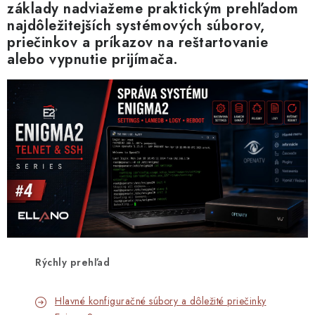
Blog
Kontakty
Kto sme?
Moja objednávka
základy nadviažeme praktickým prehľadom
najdôležitejších systémových súborov,
priečinkov a príkazov na reštartovanie
alebo vypnutie prijímača.
Rýchly prehľad
Hlavné konfiguračné súbory a dôležité priečinky