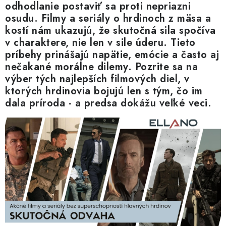
Blog
Kontakty
Kto sme?
Moja objednávka
odhodlanie postaviť sa proti nepriazni
osudu. Filmy a seriály o hrdinoch z mäsa a
kostí nám ukazujú, že skutočná sila spočíva
v charaktere, nie len v sile úderu. Tieto
príbehy prinášajú napätie, emócie a často aj
nečakané morálne dilemy. Pozrite sa na
výber tých najlepších filmových diel, v
ktorých hrdinovia bojujú len s tým, čo im
dala príroda - a predsa dokážu veľké veci.