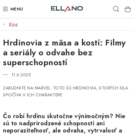
Prejsť
Hľad
na
obsah
Blog
NOVINKY
Hrdinovia z mäsa a kostí: Filmy
PRÍJEM TV
a seriály o odvahe bez
ELEKTRO
superschopností
ZÁHRADA
11.6.2025
AUTO - MOTO - CYKLO
ZABUDNITE NA MARVEL: TOTO SÚ HRDINOVIA, KTORÝCH SILA
SPOČÍVA V ICH CHARAKTERE
ROZBALENÝ TOVAR
Čo robí hrdinu skutočne výnimočným? Nie
VÝPREDAJ
sú to nadprirodzené schopnosti ani
neporaziteľnosť, ale odvaha, vytrvalosť a