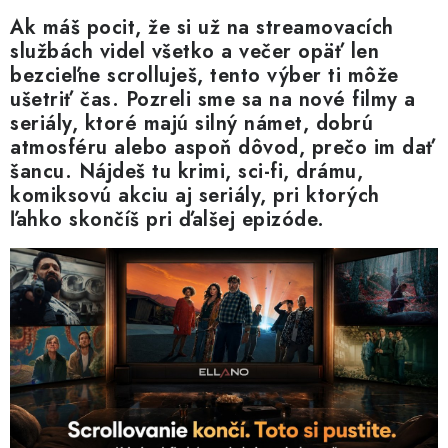
Blog
Kontakty
Kto sme?
Moja objednávka
Ak máš pocit, že si už na streamovacích
službách videl všetko a večer opäť len
bezcieľne scrolluješ, tento výber ti môže
ušetriť čas. Pozreli sme sa na nové filmy a
seriály, ktoré majú silný námet, dobrú
atmosféru alebo aspoň dôvod, prečo im dať
šancu. Nájdeš tu krimi, sci-fi, drámu,
komiksovú akciu aj seriály, pri ktorých
ľahko skončíš pri ďalšej epizóde.