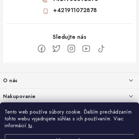
+421911072878
Z
á
O nás
p
ä
Kontakty
Nakupovanie
t
Profil firmy
i
Odstúpiť od zmluvy
Tento web používa súbory cookie. Ďalším prechádzaním
Blog
e
Produktové stránky
tohto webu vyjadrujete súhlas s ich používaním. Viac
Obchodné podmienky
Nenápadný začiatok, totálny mindfuck na konci: 11 filmov, ktoré vás
informácií
tu
.
Facebook
Najčastejšie otázky
Ochrana osobných údajov
dostanú