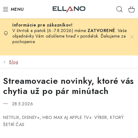
Prejsť
Hľad
na
obsah
NOVINKY
V štvrtok a piatok (6.-7.8.2026) máme
ZATVORENÉ
. Vaše
objednávky Vám odošleme hneď v pondelok. Ďakujeme za
pochopenie.
PRÍJEM TV
ELEKTRO
Blog
ZÁHRADA
Streamovacie novinky, ktoré vás
chytia už po pár minútach
AUTO - MOTO - CYKLO
28.5.2026
ROZBALENÝ TOVAR
NETFLIX, DISNEY+, HBO MAX AJ APPLE TV+: VÝBER, KTORÝ
VÝPREDAJ
ŠETRÍ ČAS