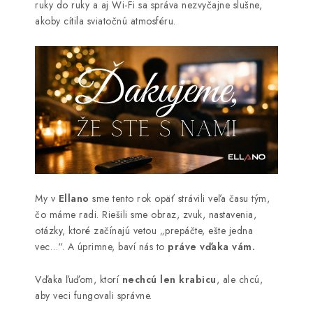
Blog
Kontakty
Kto sme?
Moja objednávka
ruky do ruky a aj Wi-Fi sa správa nezvyčajne slušne,
akoby cítila sviatočnú atmosféru.
My v
Ellano
sme tento rok opäť strávili veľa času tým,
čo máme radi. Riešili sme obraz, zvuk, nastavenia,
otázky, ktoré začínajú vetou „prepáčte, ešte jedna
vec…“. A úprimne, baví nás to
práve vďaka vám.
Vďaka ľuďom, ktorí
nechcú len krabicu
, ale chcú,
aby veci fungovali správne.