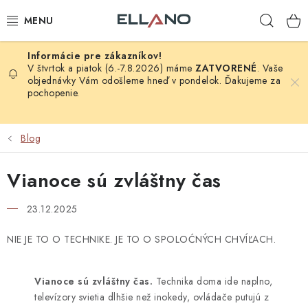
Prejsť
Hľad
na
obsah
NOVINKY
V štvrtok a piatok (6.-7.8.2026) máme
ZATVORENÉ
. Vaše
objednávky Vám odošleme hneď v pondelok. Ďakujeme za
pochopenie.
PRÍJEM TV
ELEKTRO
Blog
ZÁHRADA
Vianoce sú zvláštny čas
AUTO - MOTO - CYKLO
23.12.2025
ROZBALENÝ TOVAR
NIE JE TO O TECHNIKE. JE TO O SPOLOĆNÝCH CHVÍĽACH.
VÝPREDAJ
Vianoce sú zvláštny čas.
Technika doma ide naplno,
televízory svietia dlhšie než inokedy, ovládače putujú z