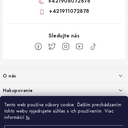
+421908072878
+421911072878
Z
á
O nás
p
ä
Kontakty
Nakupovanie
t
Profil firmy
i
Odstúpiť od zmluvy
Tento web používa súbory cookie. Ďalším prechádzaním
Blog
e
Produktové stránky
tohto webu vyjadrujete súhlas s ich používaním. Viac
Obchodné podmienky
Nenápadný začiatok, totálny mindfuck na konci: 11 filmov, ktoré vás
informácií
tu
.
Facebook
Najčastejšie otázky
Ochrana osobných údajov
dostanú