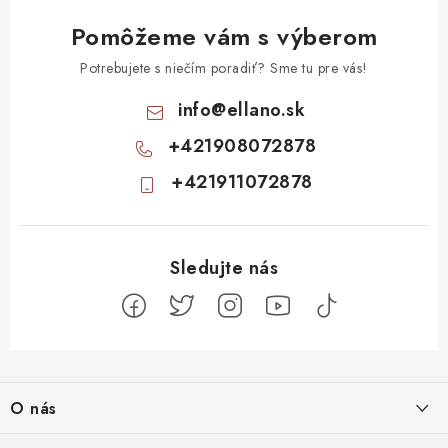
Pomôžeme vám s výberom
Potrebujete s niečím poradiť? Sme tu pre vás!
info
@
ellano.sk
+421908072878
+421911072878
Z
á
O nás
p
ä
Kontakty