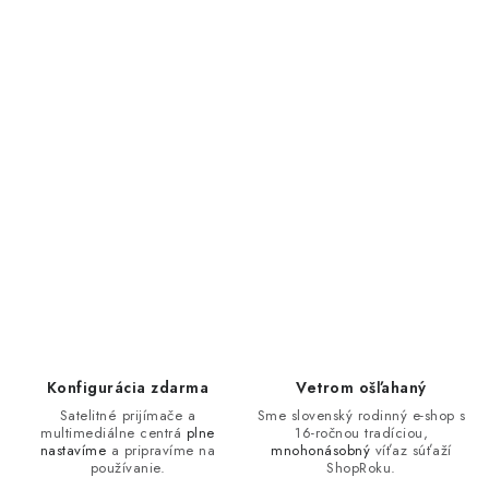
Konfigurácia zdarma
Vetrom ošľahaný
Satelitné prijímače a
Sme slovenský rodinný e-shop s
multimediálne centrá
plne
16-ročnou tradíciou,
nastavíme
a pripravíme na
mnohonásobný
víťaz súťaží
používanie.
ShopRoku.