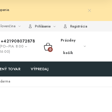
penie.
lovenčina
Prihlásenie
Registrácia
Prázdny
+421908072878
(PO–PIA: 8:00 –
NÁKUPNÝ
16:00)
košík
KOŠÍK
ENÝ TOVAR
VÝPREDAJ
zdarma