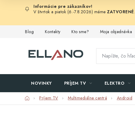
Prejsť
na
V štvrtok a piatok (6.-7.8.2026) máme
ZATVORENÉ
obsah
Blog
Kontakty
Kto sme?
Moja objednávka
NOVINKY
PRÍJEM TV
ELEKTRO
Domov
Príjem TV
Multimediálne centrá
Android