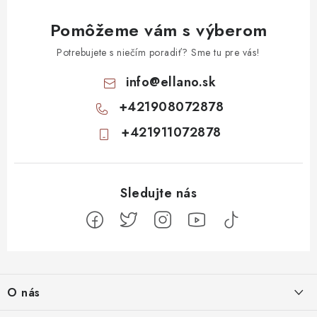
Pomôžeme vám s výberom
Potrebujete s niečím poradiť? Sme tu pre vás!
info
@
ellano.sk
+421908072878
+421911072878
Z
á
O nás
p