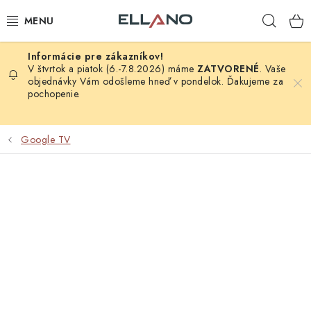
Prejsť
Hľad
na
obsah
NOVINKY
V štvrtok a piatok (6.-7.8.2026) máme
ZATVORENÉ
. Vaše
objednávky Vám odošleme hneď v pondelok. Ďakujeme za
pochopenie.
PRÍJEM TV
ELEKTRO
Google TV
ZÁHRADA
AUTO - MOTO - CYKLO
ROZBALENÝ TOVAR
VÝPREDAJ