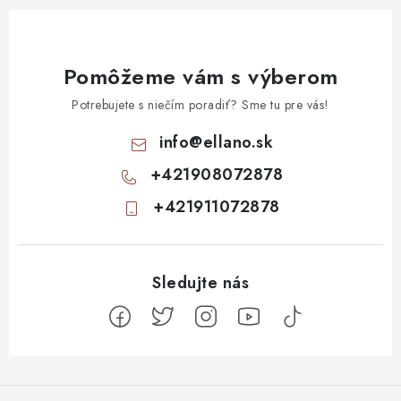
Pomôžeme vám s výberom
Potrebujete s niečím poradiť? Sme tu pre vás!
info
@
ellano.sk
+421908072878
+421911072878
Z
á