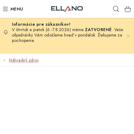
Prejsť
Hľad
na
obsah
NOVINKY
V štvrtok a piatok (6.-7.8.2026) máme
ZATVORENÉ
. Vaše
objednávky Vám odošleme hneď v pondelok. Ďakujeme za
pochopenie.
PRÍJEM TV
ELEKTRO
Náhradný zdroj
ZÁHRADA
AUTO - MOTO - CYKLO
ROZBALENÝ TOVAR
VÝPREDAJ