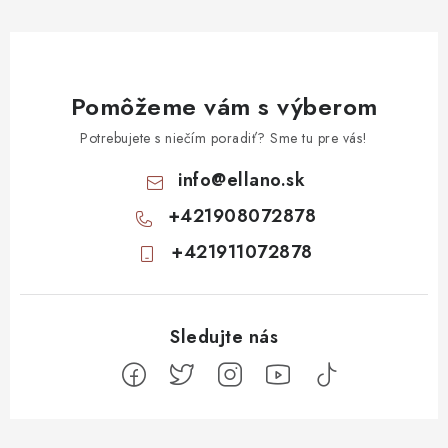
Pomôžeme vám s výberom
Potrebujete s niečím poradiť? Sme tu pre vás!
info
@
ellano.sk
+421908072878
+421911072878
Z