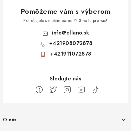
Pomôžeme vám s výberom
Potrebujete s niečím poradiť? Sme tu pre vás!
info
@
ellano.sk
+421908072878
+421911072878
Z
á
O nás
p
ä