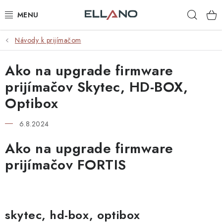
Prejsť
Hľad
na
obsah
Návody k prijímačom
NOVINKY
Ako na upgrade firmware
PRÍJEM TV
prijímačov Skytec, HD-BOX,
ELEKTRO
Optibox
ZÁHRADA
6.8.2024
Ako na upgrade firmware
AUTO - MOTO - CYKLO
prijímačov FORTIS
ROZBALENÝ TOVAR
VÝPREDAJ
skytec, hd-box, optibox