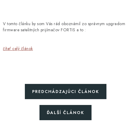
Blog
Kontakty
Kto sme?
Moja objednávka
V tomto článku by som Vás rád oboznámil zo správnym upgradom
firmware satelitných prijímačov FORTIS a to :
čítať celý článok
PREDCHÁDZAJÚCI ČLÁNOK
ĎALŠÍ ČLÁNOK