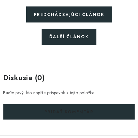
Blog
Kontakty
Kto sme?
Moja objednávka
PREDCHÁDZAJÚCI ČLÁNOK
ĎALŠÍ ČLÁNOK
Diskusia (0)
Buďte prvý, kto napíše príspevok k tejto položke.
PRIDAŤ KOMENTÁR