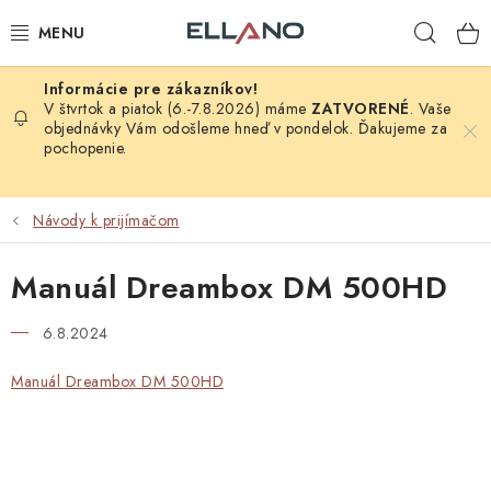
Prejsť
Hľad
na
obsah
NOVINKY
V štvrtok a piatok (6.-7.8.2026) máme
ZATVORENÉ
. Vaše
objednávky Vám odošleme hneď v pondelok. Ďakujeme za
pochopenie.
PRÍJEM TV
ELEKTRO
Návody k prijímačom
ZÁHRADA
Manuál Dreambox DM 500HD
AUTO - MOTO - CYKLO
6.8.2024
ROZBALENÝ TOVAR
Manuál Dreambox DM 500HD
VÝPREDAJ