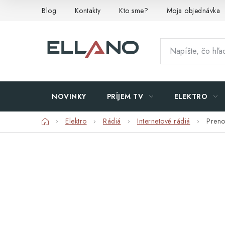
Prejsť
Blog
Kontakty
Kto sme?
Moja objednávka
na
obsah
NOVINKY
PRÍJEM TV
ELEKTRO
Domov
Elektro
Rádiá
Internetové rádiá
Preno