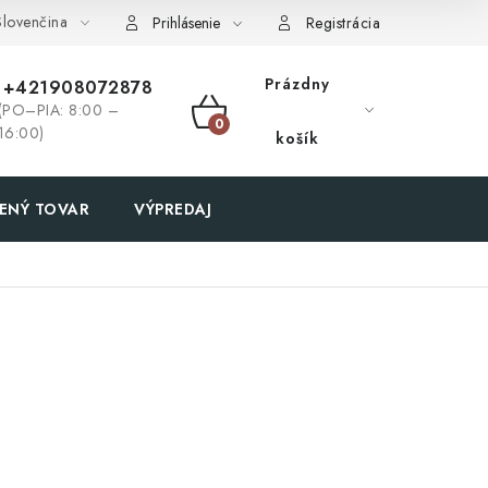
lovenčina
Prihlásenie
Registrácia
Prázdny
+421908072878
(PO–PIA: 8:00 –
NÁKUPNÝ
16:00)
košík
KOŠÍK
ENÝ TOVAR
VÝPREDAJ