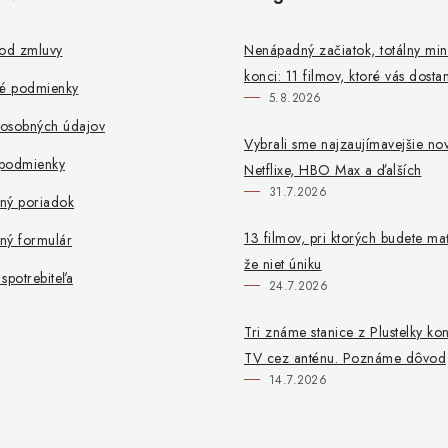
 od zmluvy
Nenápadný začiatok, totálny mi
konci: 11 filmov, ktoré vás dosta
é podmienky
5.8.2026
osobných údajov
Vybrali sme najzaujímavejšie no
podmienky
Netflixe, HBO Max a ďalších
31.7.2026
ný poriadok
13 filmov, pri ktorých budete mať
ný formulár
že niet úniku
spotrebiteľa
24.7.2026
Tri známe stanice z Plustelky ko
TV cez anténu. Poznáme dôvod
14.7.2026