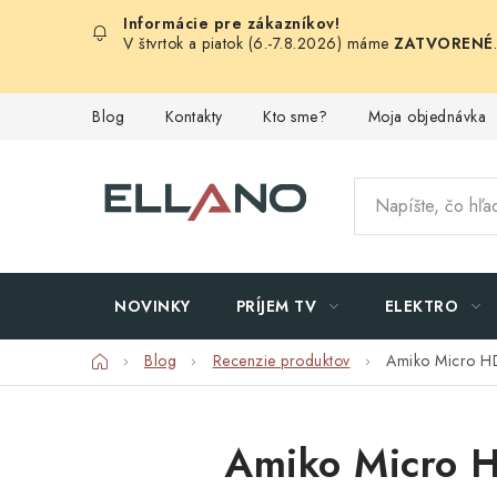
Prejsť
na
V štvrtok a piatok (6.-7.8.2026) máme
ZATVORENÉ
obsah
Blog
Kontakty
Kto sme?
Moja objednávka
NOVINKY
PRÍJEM TV
ELEKTRO
Domov
Blog
Recenzie produktov
Amiko Micro H
Amiko Micro H