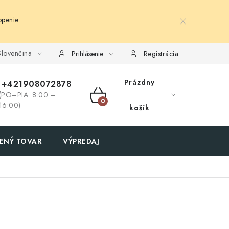
penie.
lovenčina
Prihlásenie
Registrácia
Prázdny
+421908072878
(PO–PIA: 8:00 –
NÁKUPNÝ
16:00)
košík
KOŠÍK
ENÝ TOVAR
VÝPREDAJ