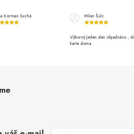
na Korman Suchá
Milan Šulc
Výborný.Jeden den objednáno , d
karta doma .
ame
 váš e-mail