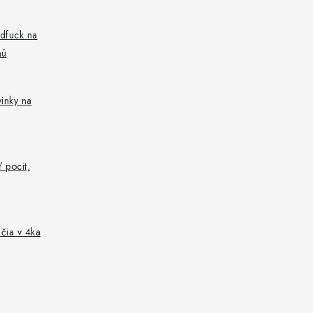
ndfuck na
nú
vinky na
 pocit,
nčia v 4ka