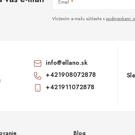
Email
Vložením e-mailu súhlasíte s
podmienkami o
info
@
ellano.sk
+421908072878
!
+421911072878
ovanie
Blog