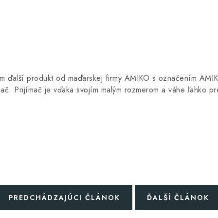
ím ďalší produkt od maďarskej firmy AMIKO s označením AMI
iímač. Prijímač je vďaka svojím malým rozmerom a váhe ľahko p
PREDCHÁDZAJÚCI ČLÁNOK
ĎALŠÍ ČLÁNOK