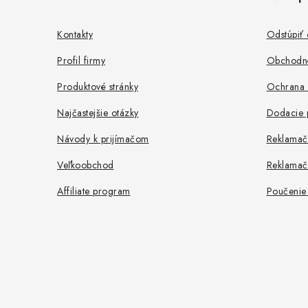
p
ä
Kontakty
Odstúpiť
t
Profil firmy
Obchodn
i
Produktové stránky
Ochrana 
e
Najčastejšie otázky
Dodacie 
Návody k prijímačom
Reklamač
Veľkoobchod
Reklamač
Affiliate program
Poučenie 