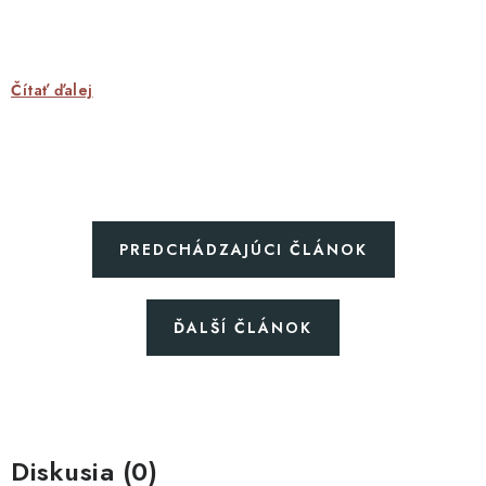
Blog
Kontakty
Kto sme?
Moja objednávka
Čítať ďalej
PREDCHÁDZAJÚCI ČLÁNOK
ĎALŠÍ ČLÁNOK
Diskusia (0)