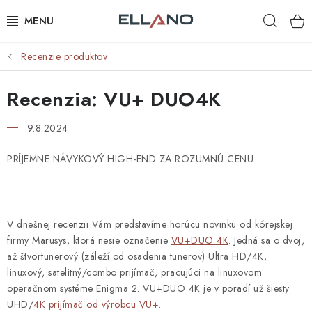
Prejsť
Hľad
na
obsah
Recenzie produktov
NOVINKY
Recenzia: VU+ DUO4K
PRÍJEM TV
9.8.2024
ELEKTRO
PRÍJEMNE NÁVYKOVÝ HIGH-END ZA ROZUMNÚ CENU
ZÁHRADA
AUTO - MOTO - CYKLO
V dnešnej recenzii Vám predstavíme horúcu novinku od kórejskej
firmy Marusys, ktorá nesie označenie
ROZBALENÝ TOVAR
VU+DUO 4K
. Jedná sa o dvoj,
až štvortunerový (záleží od osadenia tunerov) Ultra HD/4K,
linuxový, satelitný/combo prijímač, pracujúci na linuxovom
VÝPREDAJ
operačnom systéme Enigma 2.
VU+DUO 4K je v poradí už šiesty
UHD/
4K prijímač od výrobcu VU+
.