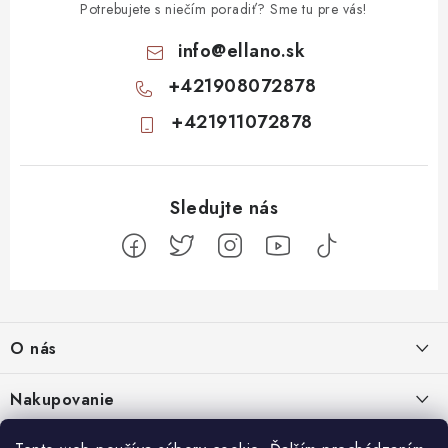
Potrebujete s niečím poradiť? Sme tu pre vás!
info
@
ellano.sk
+421908072878
+421911072878
Z
á
O nás
p
ä
Kontakty
Nakupovanie
t
Profil firmy
i
Odstúpiť od zmluvy