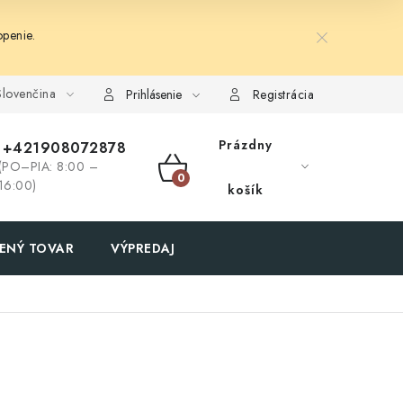
penie.
lovenčina
Prihlásenie
Registrácia
Prázdny
+421908072878
(PO–PIA: 8:00 –
NÁKUPNÝ
16:00)
košík
KOŠÍK
ENÝ TOVAR
VÝPREDAJ