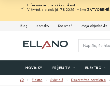
Prejsť
na
V štvrtok a piatok (6.-7.8.2026) máme
ZATVORENÉ
obsah
Blog
Kontakty
Kto sme?
Moja objednávka
NOVINKY
PRÍJEM TV
ELEKTRO
Domov
Elektro
Svietidlá
Dekoratívne osvetlenie