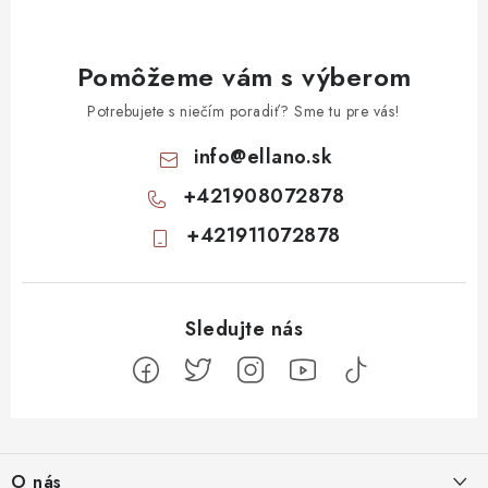
Pomôžeme vám s výberom
Potrebujete s niečím poradiť? Sme tu pre vás!
info
@
ellano.sk
+421908072878
+421911072878
Z
á
O nás