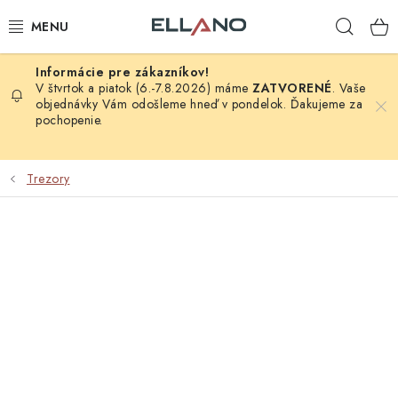
Prejsť
Hľad
na
obsah
NOVINKY
V štvrtok a piatok (6.-7.8.2026) máme
ZATVORENÉ
. Vaše
objednávky Vám odošleme hneď v pondelok. Ďakujeme za
pochopenie.
PRÍJEM TV
ELEKTRO
Trezory
ZÁHRADA
AUTO - MOTO - CYKLO
ROZBALENÝ TOVAR
VÝPREDAJ