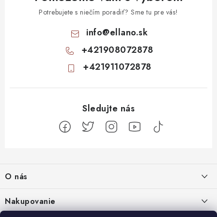
Potrebujete s niečím poradiť? Sme tu pre vás!
info
@
ellano.sk
+421908072878
+421911072878
Z
á
O nás
p
ä
Kontakty
Nakupovanie
t
Profil firmy