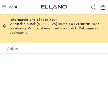
Prejsť
Hľad
na
obsah
NOVINKY
V štvrtok a piatok (6.-7.8.2026) máme
ZATVORENÉ
. Vaše
objednávky Vám odošleme hneď v pondelok. Ďakujeme za
pochopenie.
PRÍJEM TV
ELEKTRO
Aktívne
ZÁHRADA
AUTO - MOTO - CYKLO
ROZBALENÝ TOVAR
VÝPREDAJ