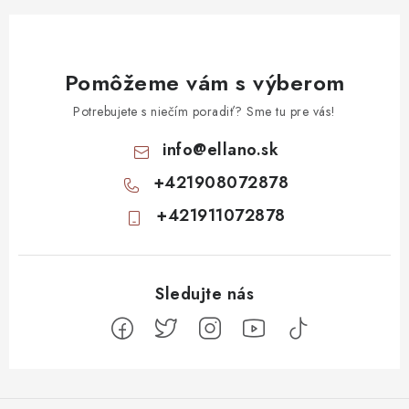
Pomôžeme vám s výberom
Potrebujete s niečím poradiť? Sme tu pre vás!
info
@
ellano.sk
+421908072878
+421911072878
Z
á