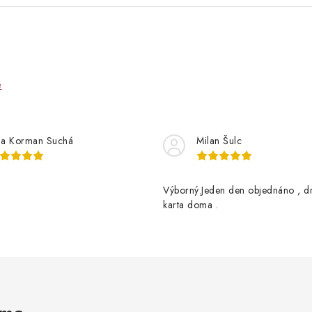
e
na Korman Suchá
Milan Šulc
Výborný.Jeden den objednáno , d
karta doma .