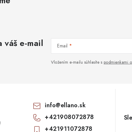
ame
 váš e-mail
Email
Vložením e-mailu súhlasíte s
podmienkami o
info
@
ellano.sk
+421908072878
!
+421911072878