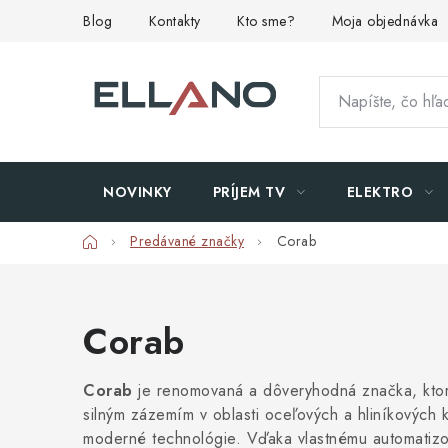
Prejsť
Blog
Kontakty
Kto sme?
Moja objednávka
na
obsah
NOVINKY
PRÍJEM TV
ELEKTRO
Domov
Predávané značky
Corab
Corab
Corab
je renomovaná a dôveryhodná značka, ktorá 
silným zázemím v oblasti oceľových a hliníkových 
moderné technológie. Vďaka vlastnému automatizo