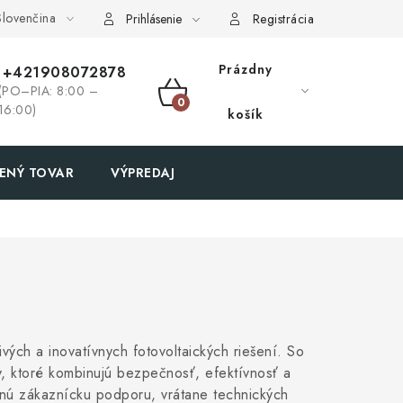
lovenčina
Prihlásenie
Registrácia
Prázdny
+421908072878
(PO–PIA: 8:00 –
NÁKUPNÝ
16:00)
košík
KOŠÍK
ENÝ TOVAR
VÝPREDAJ
ých a inovatívnych fotovoltaických riešení. So
y, ktoré kombinujú bezpečnosť, efektívnosť a
nú zákaznícku podporu, vrátane technických