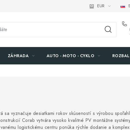
EUR
S
ZÁHRADA
AUTO - MOTO - CYKLO
ROZBAL
sa vyznačuje desiatkami rokov skúseností s výrobou spoľahliv
konstrukcií Corab vytvára vysoko kvalitné PV montážne systém
vanému logistickému centru ponúka rýchle dodanie a komplex