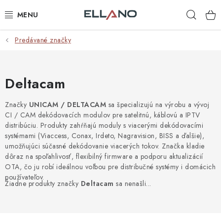
Prejsť
Hľad
na
obsah
Predávané značky
NOVINKY
PRÍJEM TV
Deltacam
ELEKTRO
Značky
UNICAM / DELTACAM
sa špecializujú na výrobu a vývoj
CI / CAM dekódovacích modulov pre satelitnú, káblovú a IPTV
ZÁHRADA
distribúciu. Produkty zahŕňajú moduly s viacerými dekódovacími
systémami (Viaccess, Conax, Irdeto, Nagravision, BISS a ďalšie),
AUTO - MOTO - CYKLO
umožňujúci súčasné dekódovanie viacerých tokov. Značka kladie
dôraz na spoľahlivosť, flexibilný firmware a podporu aktualizácií
OTA, čo ju robí ideálnou voľbou pre distribučné systémy i domácich
ROZBALENÝ TOVAR
používateľov.
Žiadne produkty značky
Deltacam
sa nenašli...
VÝPREDAJ