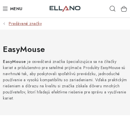
Prejsť
Hľad
na
obsah
Predávané značky
NOVINKY
PRÍJEM TV
EasyMouse
ELEKTRO
EasyMouse
je osvedčená značka špecializujúca sa na čítačky
kariet a príslušenstvo pre satelitné prijímače. Produkty EasyMouse sú
ZÁHRADA
navrhnuté tak, aby poskytovali spoľahlivú prevádzku, jednoduché
používanie a vysokú kompatibilitu so zariadeniami. Vďaka praktickým
AUTO - MOTO - CYKLO
riešeniam a dôrazu na kvalitu si značka získala dôveru mnohých
používateľov, ktorí hľadajú efektívne riešenie pre správu a využívanie
kariet.
ROZBALENÝ TOVAR
VÝPREDAJ