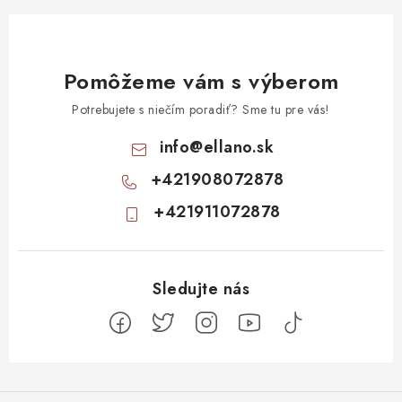
Pomôžeme vám s výberom
Potrebujete s niečím poradiť? Sme tu pre vás!
info
@
ellano.sk
+421908072878
+421911072878
Z
á