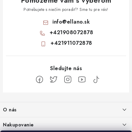
Pomôžeme vám s výberom
Potrebujete s niečím poradiť? Sme tu pre vás!
info
@
ellano.sk
+421908072878
+421911072878
Z
á
O nás
p
ä
Kontakty
Nakupovanie
t