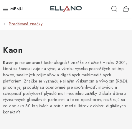
Prejsť
Hľad
na
obsah
Predávané značky
NOVINKY
PRÍJEM TV
Kaon
ELEKTRO
Kaon
je renomovaná technologická značka založená v roku 2001,
ktorá sa špecializuje na vývoj a výrobu vysoko pokročilých set-top
ZÁHRADA
boxov, satelitných prijímačov a digitálnych multimediálnych
platforiem. Značka sa vyznačuje silným výskumom a vývojom (R&D),
AUTO - MOTO - CYKLO
pričom jej produkty sú oceňované pre spoľahlivosť, inováciu a
schopnosť poskytovať plynulé multimediálne zážitky. Získala dôveru
významných globálnych partnermi a telco operátorov, rozširujú sa
ROZBALENÝ TOVAR
vo viac ako 80 krajinách a patria medzi lídrov v oblasti digitálnych
konektivít.
VÝPREDAJ