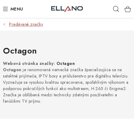
Prejsť
Hľad
na
obsah
Predávané značky
NOVINKY
PRÍJEM TV
Octagon
ELEKTRO
Webová stránka značky:
Octagon
Octagon
je renomovaná nemecká značka špecializujúca sa na
ZÁHRADA
satelitné prijímače, IPTV boxy a príslušenstvo pre digitálnu televíziu.
Vyznačuje sa vysokou kvalitou spracovania, spoľahlivým výkonom a
AUTO - MOTO - CYKLO
podporou pokročilých funkcií ako multistream, H.265 či Enigma2.
Značka je obľúbená medzi technicky zdatnými používateľmi a
fanúšikmi TV príjmu.
ROZBALENÝ TOVAR
VÝPREDAJ