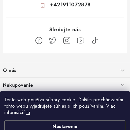
+421911072878
Z
á
O nás
p
ä
Kontakty
Nakupovanie
t
Profil firmy
i
Odstúpiť od zmluvy
Tento web používa súbory cookie. Ďalším prechádzaním
Blog
e
Produktové stránky
tohto webu vyjadrujete súhlas s ich používaním. Viac
Obchodné podmienky
Nenápadný začiatok, totálny mindfuck na konci: 11 filmov, ktoré vás
informácií
tu
.
Facebook
Najčastejšie otázky
Ochrana osobných údajov
dostanú
5.8.2026
Návody k prijímačom
Nastavenie
uClan
AB Cryptobox
Magazín Digitálne
VU+
GigaBlue
Amiko
Dodacie podmienky