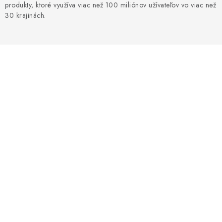
Blog
Kontakty
Kto sme?
Moja objednávka
produkty, ktoré využíva viac než 100 miliónov užívateľov vo viac než
30 krajinách.