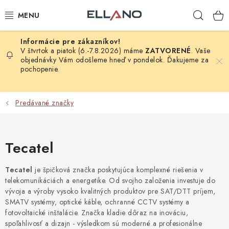
Prejsť
Hľad
na
obsah
NOVINKY
V štvrtok a piatok (6.-7.8.2026) máme
ZATVORENÉ
. Vaše
objednávky Vám odošleme hneď v pondelok. Ďakujeme za
pochopenie.
PRÍJEM TV
ELEKTRO
Predávané značky
ZÁHRADA
Tecatel
AUTO - MOTO - CYKLO
Tecatel
je špičková značka poskytujúca komplexné riešenia v
ROZBALENÝ TOVAR
telekomunikáciách a energetike. Od svojho založenia investuje do
vývoja a výroby vysoko kvalitných produktov pre SAT/DTT príjem,
SMATV systémy, optické káble, ochranné CCTV systémy a
VÝPREDAJ
fotovoltaické inštalácie. Značka kladie dôraz na inováciu,
spoľahlivosť a dizajn - výsledkom sú moderné a profesionálne