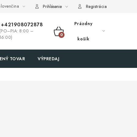
lovenčina
Prihlásenie
Registrácia
Prázdny
+421908072878
(PO–PIA: 8:00 –
NÁKUPNÝ
16:00)
košík
KOŠÍK
ENÝ TOVAR
VÝPREDAJ