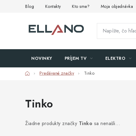
Prejsť
Blog
Kontakty
Kto sme?
Moja objednávka
na
obsah
NOVINKY
PRÍJEM TV
ELEKTRO
Domov
Predávané značky
Tinko
Tinko
Žiadne produkty značky
Tinko
sa nenašli...