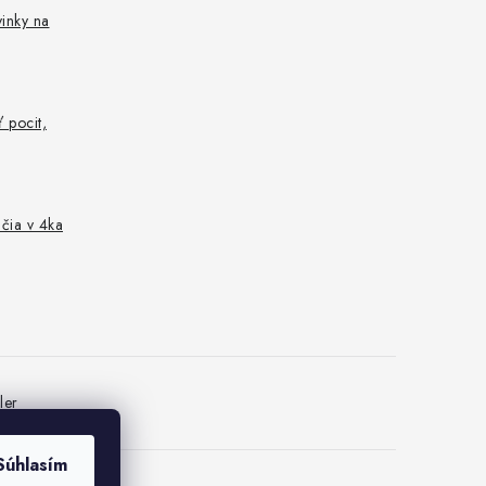
vinky na
 pocit,
nčia v 4ka
ler
Súhlasím