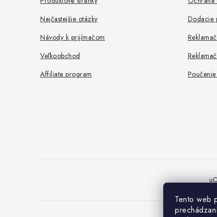
i
Produktové stránky
Ochrana 
e
Najčastejšie otázky
Dodacie 
Návody k prijímačom
Reklamač
Veľkoobchod
Reklamač
Affiliate program
Poučenie 
uC
Tento web p
prechádzaní