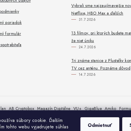
osobných údajov
Vybrali sme najzaujímavejšie no
podmienky
Netflixe, HBO Max a ďalších
31.7.2026
ný poriadok
13 filmov, pri ktorých budete mať
ný formulár
že niet úniku
spotrebiteľa
24.7.2026
Tri známe stanice z Plustelky ko
TV cez anténu. Poznáme dôvod
14.7.2026
lan
AB Cryptobox
Magazín Digitálne
VU+
GigaBlue
Amiko
Formu
oužíva súbory cookie. Ďalším
Odmietnuť
m tohto webu vyjadrujete súhlas