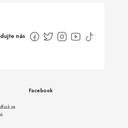
Facebook
ndfuck na
nú