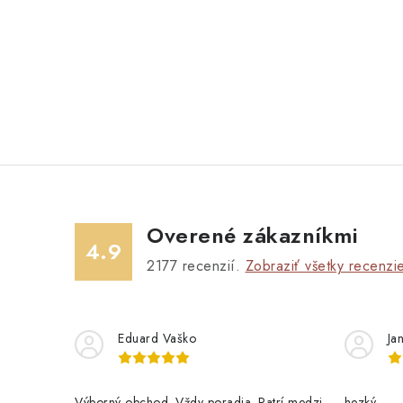
Overené zákazníkmi
4.9
2177
recenzií.
Zobraziť všetky recenzi
Eduard Vaško
Ja
Výborný obchod. Vždy poradia. Patrí medzi
hezký