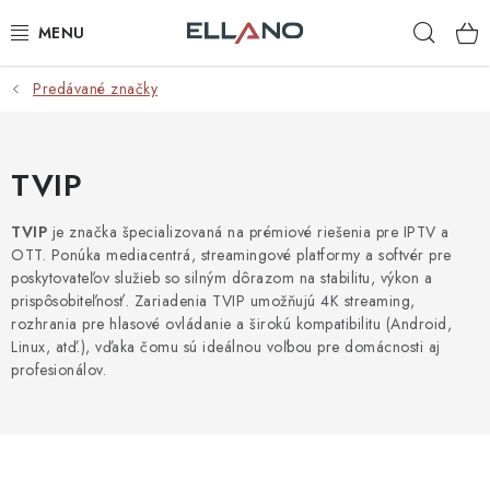
Prejsť
Hľad
na
obsah
Predávané značky
NOVINKY
PRÍJEM TV
TVIP
ELEKTRO
TVIP
je značka špecializovaná na prémiové riešenia pre IPTV a
OTT. Ponúka mediacentrá, streamingové platformy a softvér pre
ZÁHRADA
poskytovateľov služieb so silným dôrazom na stabilitu, výkon a
prispôsobiteľnosť. Zariadenia TVIP umožňujú 4K streaming,
AUTO - MOTO - CYKLO
rozhrania pre hlasové ovládanie a širokú kompatibilitu (Android,
Linux, atď.), vďaka čomu sú ideálnou voľbou pre domácnosti aj
profesionálov.
ROZBALENÝ TOVAR
VÝPREDAJ