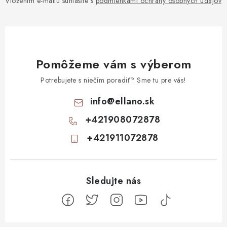
Vložením e-mailu súhlasíte s
podmienkami ochrany osobných údajov
Pomôžeme vám s výberom
Potrebujete s niečím poradiť? Sme tu pre vás!
info
@
ellano.sk
+421908072878
+421911072878