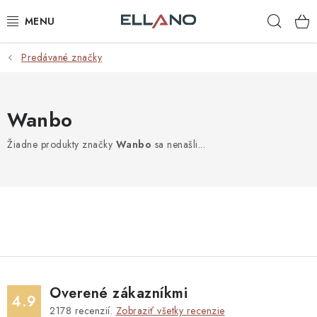
Prejsť
Hľad
na
obsah
Predávané značky
NOVINKY
PRÍJEM TV
Wanbo
ELEKTRO
Žiadne produkty značky
Wanbo
sa nenašli...
ZÁHRADA
AUTO - MOTO - CYKLO
ROZBALENÝ TOVAR
VÝPREDAJ
Overené zákazníkmi
4.9
2178
recenzií.
Zobraziť všetky recenzie