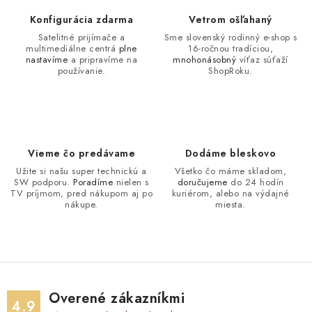
Konfigurácia zdarma
Vetrom ošľahaný
Satelitné prijímače a
Sme slovenský rodinný e-shop s
multimediálne centrá
plne
16-ročnou tradíciou,
nastavíme
a pripravíme na
mnohonásobný
víťaz súťaží
používanie.
ShopRoku.
Vieme čo predávame
Dodáme bleskovo
Užite si našu super technickú a
Všetko čo máme skladom,
SW podporu.
Poradíme
nielen s
doručujeme
do 24 hodín
TV príjmom, pred nákupom aj po
kuriérom, alebo na výdajné
nákupe.
miesta.
Overené zákazníkmi
4.9