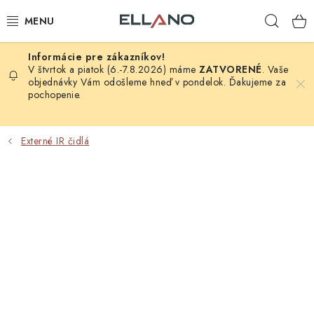
Prejsť
Hľad
na
obsah
NOVINKY
V štvrtok a piatok (6.-7.8.2026) máme
ZATVORENÉ
. Vaše
objednávky Vám odošleme hneď v pondelok. Ďakujeme za
pochopenie.
PRÍJEM TV
ELEKTRO
Externé IR čidlá
ZÁHRADA
AUTO - MOTO - CYKLO
ROZBALENÝ TOVAR
VÝPREDAJ