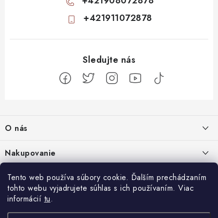
+421908072878
+421911072878
Z
á
O nás
p
ä
Kontakty
Nakupovanie
t
Profil firmy
i
Odstúpiť od zmluvy
Tento web používa súbory cookie. Ďalším prechádzaním
Blog
e
Produktové stránky
tohto webu vyjadrujete súhlas s ich používaním. Viac
Obchodné podmienky
Nenápadný začiatok, totálny mindfuck na konci: 11 filmov, ktoré vás
informácií
tu
.
Facebook
Najčastejšie otázky
Ochrana osobných údajov
dostanú