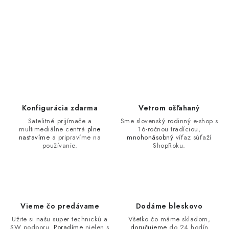
Konfigurácia zdarma
Vetrom ošľahaný
Satelitné prijímače a
Sme slovenský rodinný e-shop s
multimediálne centrá
plne
16-ročnou tradíciou,
nastavíme
a pripravíme na
mnohonásobný
víťaz súťaží
používanie.
ShopRoku.
Vieme čo predávame
Dodáme bleskovo
Užite si našu super technickú a
Všetko čo máme skladom,
SW podporu.
Poradíme
nielen s
doručujeme
do 24 hodín