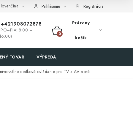
lovenčina
Prihlásenie
Registrácia
Prázdny
+421908072878
(PO–PIA: 8:00 –
NÁKUPNÝ
16:00)
košík
KOŠÍK
ENÝ TOVAR
VÝPREDAJ
niverzálne diaľkové ovládanie pre TV a AV a iné