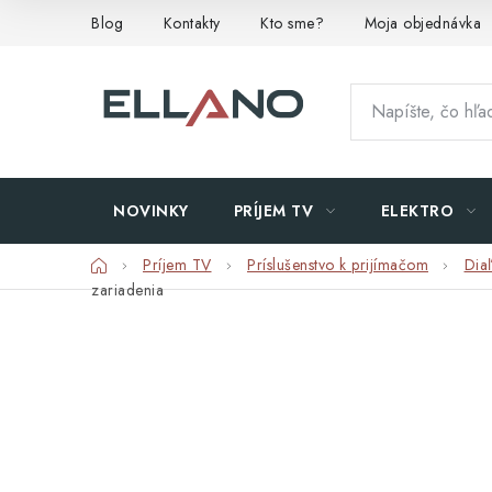
Prejsť
Blog
Kontakty
Kto sme?
Moja objednávka
na
obsah
NOVINKY
PRÍJEM TV
ELEKTRO
Domov
Príjem TV
Príslušenstvo k prijímačom
Dia
zariadenia