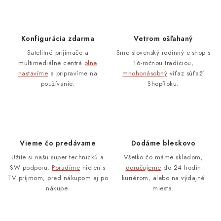
Blog
Kontakty
Kto sme?
Moja objednávka
Konfigurácia zdarma
Vetrom ošľahaný
Satelitné prijímače a
Sme slovenský rodinný e-shop s
multimediálne centrá
plne
16-ročnou tradíciou,
nastavíme
a pripravíme na
mnohonásobný
víťaz súťaží
používanie.
ShopRoku.
Vieme čo predávame
Dodáme bleskovo
Užite si našu super technickú a
Všetko čo máme skladom,
SW podporu.
Poradíme
nielen s
doručujeme
do 24 hodín
TV príjmom, pred nákupom aj po
kuriérom, alebo na výdajné
nákupe.
miesta.