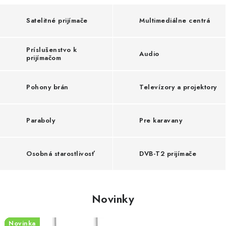
Satelitné prijímače
Multimediálne centrá
Príslušenstvo k
Audio
prijímačom
Pohony brán
Televízory a projektory
Paraboly
Pre karavany
Osobná starostlivosť
DVB-T2 prijímače
Novinky
Novinka
Novinka
Novinka
Novinka
Novinka
Novinka
Novinka
Novinka
Novinka
Novinka
Novinka
Novinka
Novinka
Novinka
Novinka