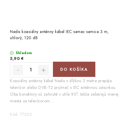
Nedis koaxiálny anténny kábel IEC samec samica 3 m,
uhlový, 120 dB
Skladom
5,90 €
DO KOŠÍKA
Koaxiálny anténny kábel Nedis s dĺžkou 3 metre prepája
televízor alebo DVB-T2 prijímač s IEC anténnou zásuvkou.
Oba konektory sú zahnuté v uhle 90°, takže zaberajú menej
miesta za televízorom....
Kód:
77023