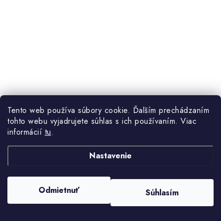
Tento web používa súbory cookie. Ďalším prechádzaním
tohto webu vyjadrujete súhlas s ich používaním. Viac
informácií
tu
.
AB CryptoBox 800UHD
Nastavenie
Skladom
79,90 €
DO KOŠÍKA
Odmietnuť
Súhlasím
4K UHD model, s väčšou pamäťou ako predchodca a DVB-
S2X tunerom. Jedna UNI čítačka, bez CI slotu, dva USB,