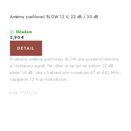
Anténny zosilňovač BLOW 12 V, 22 dB / 30 dB
Skladom
2,90 €
DETAIL
Priebežný anténny zosilňovač BLOW pre pozemný televízny
a rozhlasový signál. Na výber je variant so ziskom 22 dB
alebo 30 dB, oba s frekvenčným rozsahom 47 až 862 MHz,
napájaním 12 V po koaxiálnom...
Kód:
17475/22