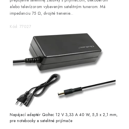
prepojenie satelitnej zásuvky s prijímačom, dekodérom
alebo televízorom vybaveným satelitným tunerom. Má
impedanciu 75 Ω, dvojité tienenie...
Kód:
77027
Napájací adaptér Qoltec 12 V 3,33 A 40 W, 5,5 x 2,1 mm,
pre notebooky a satelitné prijímače