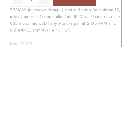
T95MAX je cenovo dostupný Android box s Androidom 12,
určený na prehrávanie multimédií, IPTV aplikácií a obsahu z
USB alebo microSD karty. Ponúka pamäť 2 GB RAM a 16
GB eMMC, prehrávanie 4K HDR,...
Kód:
77022