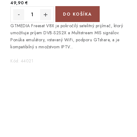
49,90 €
DO KOŠÍKA
GTMEDIA Freesat V8X je pokročilý satelitný prijímač, ktorý
umožňuje príjem DVB-S2S2X a Multistream MIS signálov.
Ponúka emulátory, vstavaný WiFi, podporu GTshare, a je
kompatibilný s množstvom IPTV...
Kód:
44021