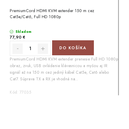
PremiumCord HDMI KVM extender 150 m cez
Cat5e/Cat6, Full HD 1080p
Skladom
77,90 €
DO KOŠÍKA
PremiumCord HDMI KVM extender prenesie Full HD 1080p
obraz, zvuk, USB ovládanie klávesnicou a myšou aj IR
signál až na 150 m cez jediný kábel Cat5e, Cat6 alebo
Cat7. Súprava TX a RX je vhodná na...
Kód:
77035