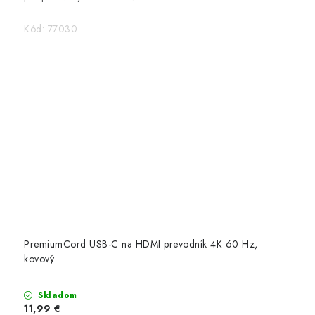
Kód:
77030
PremiumCord USB-C na HDMI prevodník 4K 60 Hz,
kovový
Skladom
11,99 €