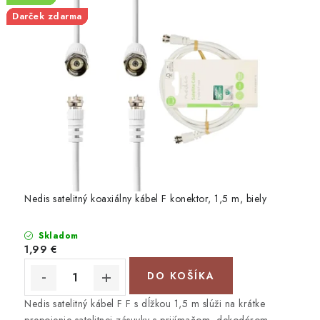
Darček zdarma
Darček zdarma
Darček zdarma
Darček zdarma
Darček zdarma
Nedis satelitný koaxiálny kábel F konektor, 1,5 m, biely
Skladom
1,99 €
DO KOŠÍKA
Nedis satelitný kábel F F s dĺžkou 1,5 m slúži na krátke