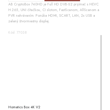
AB CryptoBox 740HD je Full HD DVB-S2 prijímač s HEVC
H.265, UNI čítačkou, CI slotom, FastScanom, AllScanom a
PVR nahrávaním. Ponúka HDMI, SCART, LAN, 2x USB a
zelený štvormiestny displej.
Kód:
77038
Homatics Box 4K V2