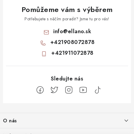
Pomůžeme vám s výběrem
Potřebujete s něčím poradit? Jsme tu pro vás!
info
@
ellano.sk
+421908072878
+421911072878
Z
á
O nás
p
a
Kontakty