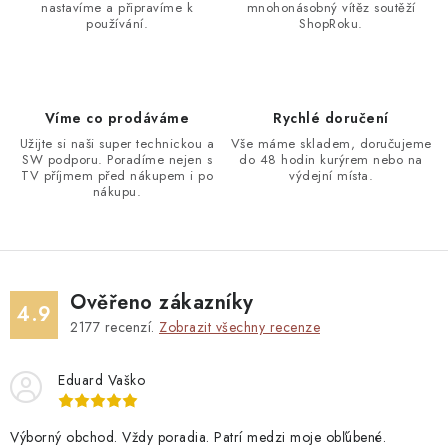
nastavíme a připravíme k
mnohonásobný vítěz soutěží
používání.
ShopRoku.
Víme co prodáváme
Rychlé doručení
Užijte si naši super technickou a
Vše máme skladem, doručujeme
SW podporu. Poradíme nejen s
do 48 hodin kurýrem nebo na
TV příjmem před nákupem i po
výdejní místa.
nákupu.
Ověřeno zákazníky
4.9
2177
recenzí.
Zobrazit všechny recenze
Eduard Vaško
Výborný obchod. Vždy poradia. Patrí medzi moje obľúbené.