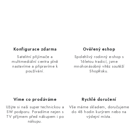
Konfigurace zdarma
Ověřený eshop
Satelitní přijímače a
Spolehlivý rodinný e-shop s
multimediální centra plně
16letou tradicí, jsme
nastavíme a připravíme k
mnohonásobný vítěz soutěží
používání.
ShopRoku.
Víme co prodáváme
Rychlé doručení
Užijte si naši super technickou a
Vše máme skladem, doručujeme
SW podporu. Poradíme nejen s
do 48 hodin kurýrem nebo na
TV příjmem před nákupem i po
výdejní místa.
nákupu.